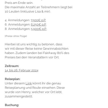
Preis am Ende sein.
Die maximale Anzahl an Teilnehmern liegt bei
10 Leuten (inklusive Lisa & mir).
4 Anmeldungen:
7.500€ p.P.
6 Anmeldungen:
6.250€ p.P.
8 Anmeldungen:
5.900€ p.P.
(Preise ohne Flüge)
Hierbei ist uns wichtig zu betonen, dass
wir
mit dieser Reise keine Gewinnabsichten
haben. Zudem landen bei FairAway 80% des
Preises bei den Veranstaltern vor Ort.
Zeitraum:
14. bis 26. Februar 2024
Reiseplan:
Unter diesem
Link
könnt ihr die genau
Reiseplanung und Route einsehen. Diese
wurde von Henry, welcher vor Ort lebt,
zusammengestellt.
Buchung: